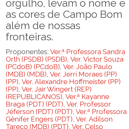
orgulho, levam o nome e
as cores de Campo Bom
além de nossas
fronteiras.
Proponentes:
Ver.ª Professora Sandra
Orth (PSDB) (PSDB)
,
Ver. Victor Souza
(PCdoB) (PCdoB)
,
Ver. João Paulo
(MDB) (MDB)
,
Ver. Jerri Moraes (PP)
(PP)
,
Ver. Alexandre Hoffmeister (PP)
(PP)
,
Ver. Jair Wingert (REP)
(REPUBLICANOS)
,
Ver.ª Kayanne
Braga (PDT) (PDT)
,
Ver. Professor
Jéferson (PDT) (PDT)
,
Ver.ª Professora
Gênifer Engers (PDT)
,
Ver. Adilson
Tareco (MDB) (PDT)
,
Ver. Celso