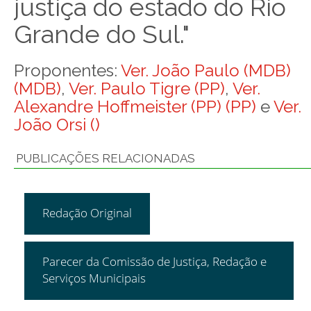
justiça do estado do Rio
Grande do Sul."
Proponentes:
Ver. João Paulo (MDB)
(MDB)
,
Ver. Paulo Tigre (PP)
,
Ver.
Alexandre Hoffmeister (PP) (PP)
e
Ver.
João Orsi ()
PUBLICAÇÕES RELACIONADAS
Redação Original
Parecer da Comissão de Justiça, Redação e
Serviços Municipais