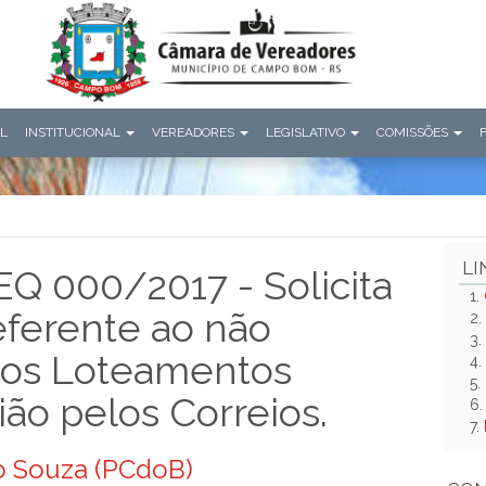
AL
INSTITUCIONAL
VEREADORES
LEGISLATIVO
COMISSÕES
LI
REQ 000/2017 - Solicita
1.
eferente ao não
2.
3.
dos Loteamentos
4.
5.
ão pelos Correios.
6
7.
go Souza (PCdoB)