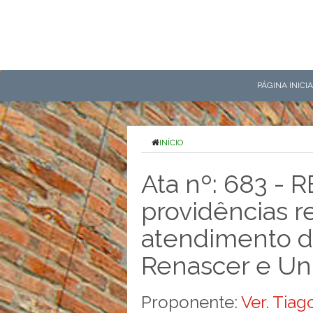
PÁGINA INICI
INÍCIO
Ata nº: 683 - 
providências r
atendimento 
Renascer e Uni
Proponente:
Ver. Tia