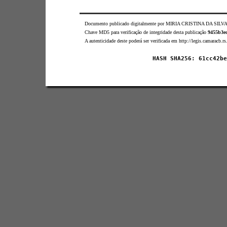
Documento publicado digitalmente por MIRIA CRISTINA DA SILV
Chave MD5 para verificação de integridade desta publicação
9455b3e
A autenticidade deste poderá ser verificada em http://legis.camaracb.r
HASH SHA256: 61cc42be