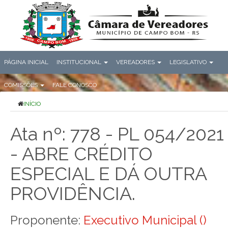
PÁGINA INICIAL
INSTITUCIONAL
VEREADORES
LEGISLATIVO
COMISSÕES
FALE CONOSCO
INÍCIO
Ata nº: 778 - PL 054/2021
- ABRE CRÉDITO
ESPECIAL E DÁ OUTRA
PROVIDÊNCIA.
Proponente:
Executivo Municipal ()