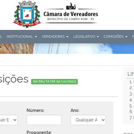
AL
INSTITUCIONAL
VEREADORES
LEGISLATIVO
COMISSÕES
LI
sições
1.
NA PAUTA EM 02/10/2023
2.
3.
4.
5.
Número:
Ano:
6
7.
Proponente: