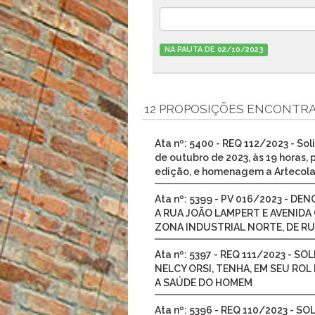
NA PAUTA DE 02/10/2023
12 PROPOSIÇÕES ENCONTR
Ata nº: 5400 - REQ 112/2023 - Sol
de outubro de 2023, às 19 horas,
edição, e homenagem a Artecola 
Ata nº: 5399 - PV 016/2023 - 
A RUA JOÃO LAMPERT E AVENIDA
ZONA INDUSTRIAL NORTE, DE R
Ata nº: 5397 - REQ 111/2023 - S
NELCY ORSI, TENHA, EM SEU RO
A SAÚDE DO HOMEM
Ata nº: 5396 - REQ 110/2023 - 