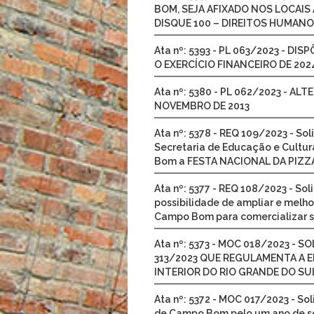
BOM, SEJA AFIXADO NOS LOCAIS
DISQUE 100 – DIREITOS HUMANO
Ata nº: 5393 - PL 063/2023 - D
O EXERCÍCIO FINANCEIRO DE 202
Ata nº: 5380 - PL 062/2023 - ALT
NOVEMBRO DE 2013
Ata nº: 5378 - REQ 109/2023 - So
Secretaria de Educação e Cultur
Bom a FESTA NACIONAL DA PIZZ
Ata nº: 5377 - REQ 108/2023 - So
possibilidade de ampliar e mel
Campo Bom para comercializar s
Ata nº: 5373 - MOC 018/2023 - 
313/2023 QUE REGULAMENTA A 
INTERIOR DO RIO GRANDE DO SU
Ata nº: 5372 - MOC 017/2023 - S
de Campo Bom pelo um ano de se