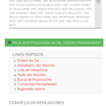
VER. JOÃO PAULO (MDB), VER. ALEXANDRE HOFFMEISTER (PP),
VER. CELSO RODRIGUES DA SILVA (REP), VER. CLEBER NUNES
DA SILVA (MDB), VER. INÁCIO MARASCA (REPUBLICANOS), VER.
JAIR WINGERT (REP), VER. JORGE AUGUSTO BELLÉ (PL), VER.
PAULO SANTOS SILVEIRA (MDB), VER. PROFESSOR JÉFERSON
(PDT), VER.ª KAYANNE BRAGA (PDT) E VER.ª MICHELE CLOSS
(PDT)
Ver as 1020 Proposições de Ver. Celsinho (Republicanos)
LINKS RÁPIDOS
1.
Ordem do Dia
2.
Resultados das Sessões
3.
Lista de Vereadores
4.
Pauta das Sessões
5.
Busca de Proposições
6.
Comissões Permantentes
7.
Regimento Interno
CONHEÇA OS VEREADORES