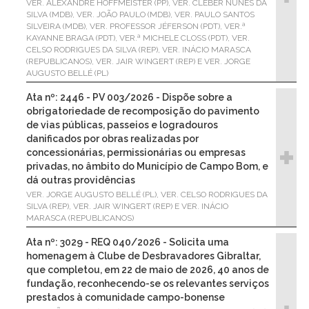
VER. ALEXANDRE HOFFMEISTER (PP), VER. CLEBER NUNES DA
SILVA (MDB), VER. JOÃO PAULO (MDB), VER. PAULO SANTOS
SILVEIRA (MDB), VER. PROFESSOR JÉFERSON (PDT), VER.ª
KAYANNE BRAGA (PDT), VER.ª MICHELE CLOSS (PDT), VER.
CELSO RODRIGUES DA SILVA (REP), VER. INÁCIO MARASCA
(REPUBLICANOS), VER. JAIR WINGERT (REP) E VER. JORGE
AUGUSTO BELLÉ (PL)
Ata nº: 2446 - PV 003/2026 - Dispõe sobre a
obrigatoriedade de recomposição do pavimento
de vias públicas, passeios e logradouros
danificados por obras realizadas por
concessionárias, permissionárias ou empresas
privadas, no âmbito do Município de Campo Bom, e
dá outras providências
VER. JORGE AUGUSTO BELLÉ (PL), VER. CELSO RODRIGUES DA
SILVA (REP), VER. JAIR WINGERT (REP) E VER. INÁCIO
MARASCA (REPUBLICANOS)
Ata nº: 3029 - REQ 040/2026 - Solicita uma
homenagem à Clube de Desbravadores Gibraltar,
que completou, em 22 de maio de 2026, 40 anos de
fundação, reconhecendo-se os relevantes serviços
prestados à comunidade campo-bonense