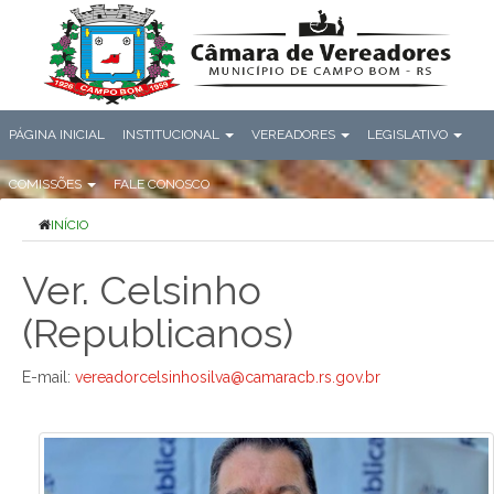
PÁGINA INICIAL
INSTITUCIONAL
VEREADORES
LEGISLATIVO
COMISSÕES
FALE CONOSCO
INÍCIO
Ver. Celsinho
(Republicanos)
E-mail:
vereadorcelsinhosilva@camaracb.rs.gov.br