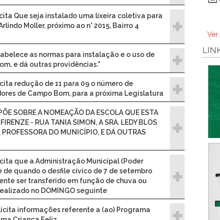
icita Que seja instalado uma lixeira coletiva para
lindo Moller, próximo ao n° 2015, Bairro 4
Ver
LIN
stabelece as normas para instalação e o uso de
m, e dá outras providências."
licita redução de 11 para 09 o número de
ores de Campo Bom, para a próxima Legislatura
 DISPÕE SOBRE A NOMEAÇÃO DA ESCOLA QUE ESTA
RENZE - RUA TANIA SIMON, A SRA. LEDY BLOS
 PROFESSORA DO MUNICÍPIO, E DÁ OUTRAS
licita que a Administração Municipal (Poder
e de quando o desfile cívico de 7 de setembro
ente ser transferido em função de chuva ou
realizado no DOMINGO seguinte
olicita informações referente a (ao) Programa
ama Criança Feliz