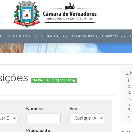
AL
INSTITUCIONAL
VEREADORES
LEGISLATIVO
COMISSÕES
LI
sições
1.
NA PAUTA EM 23/09/2019
2.
3.
4.
5.
Número:
Ano:
6
7.
Proponente: