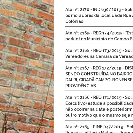
Ata nº: 2170 - IND 630/2019 - Sol
os moradores da localidade Rua Ar
Colônias
Ata nº: 2169 - REQ 174/2019 - "E
parklet no Município de Campo Bo
Ata nº: 2168 - REQ 173/2019 - So
Vereadores na Câmara de Veread
Ata nº: 2167 - REQ 172/2019 -
SENDO CONSTRUÍDA NO BAIRRO FI
DALRI, CIDADÃ CAMPO-BONENSE,
PROVIDÊNCIAS
Ata nº: 2166 - REQ 171/2019 - So
Executivo) estude a possibilidad
não ocorrer na data e posteriorm
outro motivo que o mesmo seja 
Ata nº: 2165 - PINF 047/2019 - S
Primeira Infância Melhor – Progr